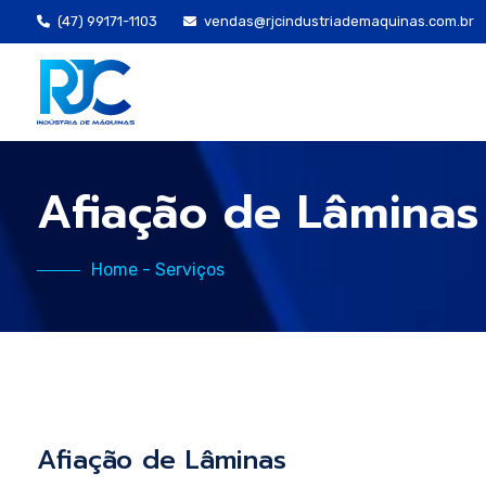
(47) 99171-1103
vendas@rjcindustriademaquinas.com.br
Afiação de Lâminas
Home
- Serviços
Afiação de Lâminas